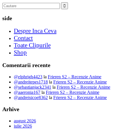
side
Despre Inca Ceva
Contact
Toate Clipurile
Shop
Comentarii recente
@elphrigh4423
la
Frieren S2 – Recenzie Anime
@andreitepes1718
la
Frieren S2 – Recenzie Anime
@sebastianjack2341
la
Frieren S2 – Recenzie Anime
@aaeronia167
la
Frieren S2 – Recenzie Anime
@andreisicoe8362
la
Frieren S2 – Recenzie Anime
Arhive
august 2026
iulie 2026