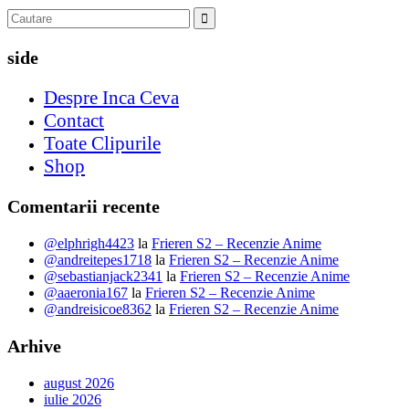
side
Despre Inca Ceva
Contact
Toate Clipurile
Shop
Comentarii recente
@elphrigh4423
la
Frieren S2 – Recenzie Anime
@andreitepes1718
la
Frieren S2 – Recenzie Anime
@sebastianjack2341
la
Frieren S2 – Recenzie Anime
@aaeronia167
la
Frieren S2 – Recenzie Anime
@andreisicoe8362
la
Frieren S2 – Recenzie Anime
Arhive
august 2026
iulie 2026