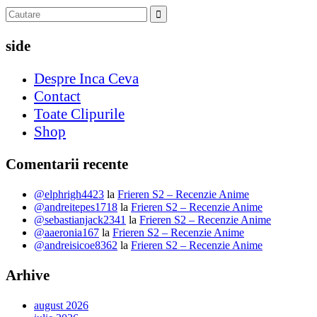
side
Despre Inca Ceva
Contact
Toate Clipurile
Shop
Comentarii recente
@elphrigh4423
la
Frieren S2 – Recenzie Anime
@andreitepes1718
la
Frieren S2 – Recenzie Anime
@sebastianjack2341
la
Frieren S2 – Recenzie Anime
@aaeronia167
la
Frieren S2 – Recenzie Anime
@andreisicoe8362
la
Frieren S2 – Recenzie Anime
Arhive
august 2026