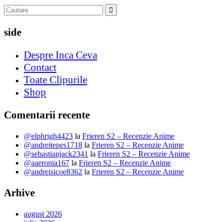
side
Despre Inca Ceva
Contact
Toate Clipurile
Shop
Comentarii recente
@elphrigh4423
la
Frieren S2 – Recenzie Anime
@andreitepes1718
la
Frieren S2 – Recenzie Anime
@sebastianjack2341
la
Frieren S2 – Recenzie Anime
@aaeronia167
la
Frieren S2 – Recenzie Anime
@andreisicoe8362
la
Frieren S2 – Recenzie Anime
Arhive
august 2026