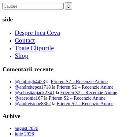
side
Despre Inca Ceva
Contact
Toate Clipurile
Shop
Comentarii recente
@elphrigh4423
la
Frieren S2 – Recenzie Anime
@andreitepes1718
la
Frieren S2 – Recenzie Anime
@sebastianjack2341
la
Frieren S2 – Recenzie Anime
@aaeronia167
la
Frieren S2 – Recenzie Anime
@andreisicoe8362
la
Frieren S2 – Recenzie Anime
Arhive
august 2026
iulie 2026