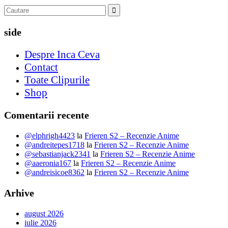
side
Despre Inca Ceva
Contact
Toate Clipurile
Shop
Comentarii recente
@elphrigh4423
la
Frieren S2 – Recenzie Anime
@andreitepes1718
la
Frieren S2 – Recenzie Anime
@sebastianjack2341
la
Frieren S2 – Recenzie Anime
@aaeronia167
la
Frieren S2 – Recenzie Anime
@andreisicoe8362
la
Frieren S2 – Recenzie Anime
Arhive
august 2026
iulie 2026