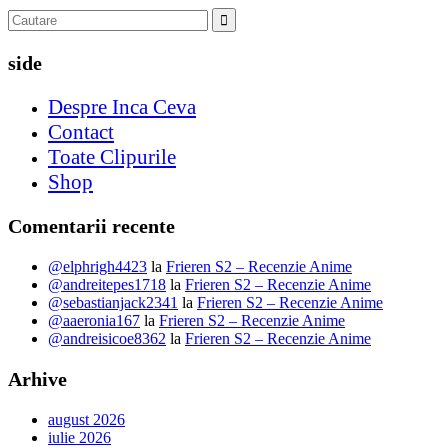
side
Despre Inca Ceva
Contact
Toate Clipurile
Shop
Comentarii recente
@elphrigh4423
la
Frieren S2 – Recenzie Anime
@andreitepes1718
la
Frieren S2 – Recenzie Anime
@sebastianjack2341
la
Frieren S2 – Recenzie Anime
@aaeronia167
la
Frieren S2 – Recenzie Anime
@andreisicoe8362
la
Frieren S2 – Recenzie Anime
Arhive
august 2026
iulie 2026