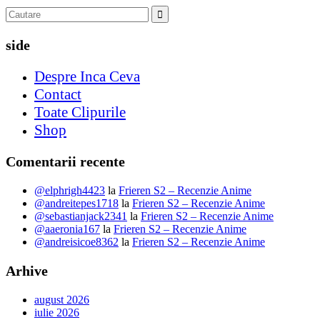
side
Despre Inca Ceva
Contact
Toate Clipurile
Shop
Comentarii recente
@elphrigh4423
la
Frieren S2 – Recenzie Anime
@andreitepes1718
la
Frieren S2 – Recenzie Anime
@sebastianjack2341
la
Frieren S2 – Recenzie Anime
@aaeronia167
la
Frieren S2 – Recenzie Anime
@andreisicoe8362
la
Frieren S2 – Recenzie Anime
Arhive
august 2026
iulie 2026