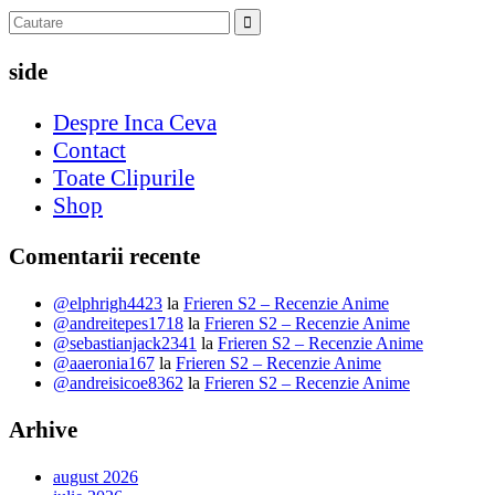
side
Despre Inca Ceva
Contact
Toate Clipurile
Shop
Comentarii recente
@elphrigh4423
la
Frieren S2 – Recenzie Anime
@andreitepes1718
la
Frieren S2 – Recenzie Anime
@sebastianjack2341
la
Frieren S2 – Recenzie Anime
@aaeronia167
la
Frieren S2 – Recenzie Anime
@andreisicoe8362
la
Frieren S2 – Recenzie Anime
Arhive
august 2026