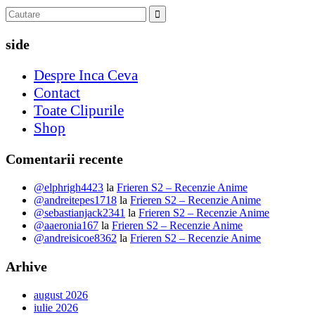
side
Despre Inca Ceva
Contact
Toate Clipurile
Shop
Comentarii recente
@elphrigh4423
la
Frieren S2 – Recenzie Anime
@andreitepes1718
la
Frieren S2 – Recenzie Anime
@sebastianjack2341
la
Frieren S2 – Recenzie Anime
@aaeronia167
la
Frieren S2 – Recenzie Anime
@andreisicoe8362
la
Frieren S2 – Recenzie Anime
Arhive
august 2026
iulie 2026