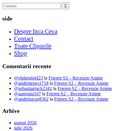
side
Despre Inca Ceva
Contact
Toate Clipurile
Shop
Comentarii recente
@elphrigh4423
la
Frieren S2 – Recenzie Anime
@andreitepes1718
la
Frieren S2 – Recenzie Anime
@sebastianjack2341
la
Frieren S2 – Recenzie Anime
@aaeronia167
la
Frieren S2 – Recenzie Anime
@andreisicoe8362
la
Frieren S2 – Recenzie Anime
Arhive
august 2026
iulie 2026