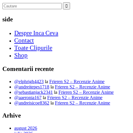
side
Despre Inca Ceva
Contact
Toate Clipurile
Shop
Comentarii recente
@elphrigh4423
la
Frieren S2 – Recenzie Anime
@andreitepes1718
la
Frieren S2 – Recenzie Anime
@sebastianjack2341
la
Frieren S2 – Recenzie Anime
@aaeronia167
la
Frieren S2 – Recenzie Anime
@andreisicoe8362
la
Frieren S2 – Recenzie Anime
Arhive
august 2026