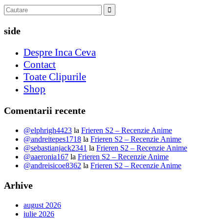
side
Despre Inca Ceva
Contact
Toate Clipurile
Shop
Comentarii recente
@elphrigh4423
la
Frieren S2 – Recenzie Anime
@andreitepes1718
la
Frieren S2 – Recenzie Anime
@sebastianjack2341
la
Frieren S2 – Recenzie Anime
@aaeronia167
la
Frieren S2 – Recenzie Anime
@andreisicoe8362
la
Frieren S2 – Recenzie Anime
Arhive
august 2026
iulie 2026