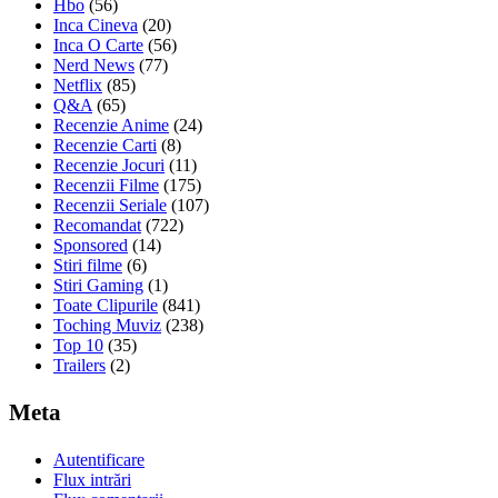
Hbo
(56)
Inca Cineva
(20)
Inca O Carte
(56)
Nerd News
(77)
Netflix
(85)
Q&A
(65)
Recenzie Anime
(24)
Recenzie Carti
(8)
Recenzie Jocuri
(11)
Recenzii Filme
(175)
Recenzii Seriale
(107)
Recomandat
(722)
Sponsored
(14)
Stiri filme
(6)
Stiri Gaming
(1)
Toate Clipurile
(841)
Toching Muviz
(238)
Top 10
(35)
Trailers
(2)
Meta
Autentificare
Flux intrări