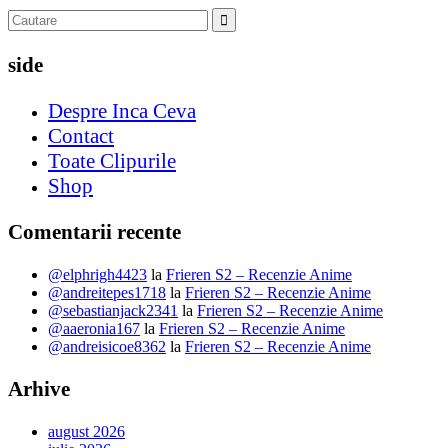
side
Despre Inca Ceva
Contact
Toate Clipurile
Shop
Comentarii recente
@elphrigh4423
la
Frieren S2 – Recenzie Anime
@andreitepes1718
la
Frieren S2 – Recenzie Anime
@sebastianjack2341
la
Frieren S2 – Recenzie Anime
@aaeronia167
la
Frieren S2 – Recenzie Anime
@andreisicoe8362
la
Frieren S2 – Recenzie Anime
Arhive
august 2026