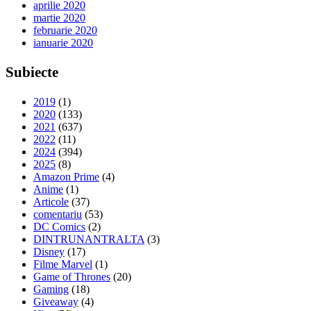
aprilie 2020
martie 2020
februarie 2020
ianuarie 2020
Subiecte
2019
(1)
2020
(133)
2021
(637)
2022
(11)
2024
(394)
2025
(8)
Amazon Prime
(4)
Anime
(1)
Articole
(37)
comentariu
(53)
DC Comics
(2)
DINTRUNANTRALTA
(3)
Disney
(17)
Filme Marvel
(1)
Game of Thrones
(20)
Gaming
(18)
Giveaway
(4)