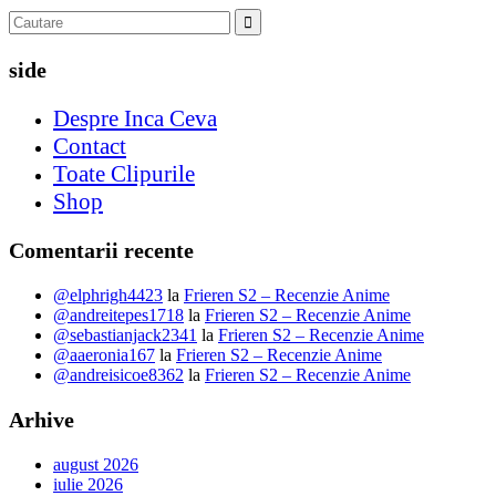
side
Despre Inca Ceva
Contact
Toate Clipurile
Shop
Comentarii recente
@elphrigh4423
la
Frieren S2 – Recenzie Anime
@andreitepes1718
la
Frieren S2 – Recenzie Anime
@sebastianjack2341
la
Frieren S2 – Recenzie Anime
@aaeronia167
la
Frieren S2 – Recenzie Anime
@andreisicoe8362
la
Frieren S2 – Recenzie Anime
Arhive
august 2026
iulie 2026