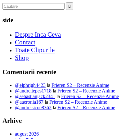
side
Despre Inca Ceva
Contact
Toate Clipurile
Shop
Comentarii recente
@elphrigh4423
la
Frieren S2 – Recenzie Anime
@andreitepes1718
la
Frieren S2 – Recenzie Anime
@sebastianjack2341
la
Frieren S2 – Recenzie Anime
@aaeronia167
la
Frieren S2 – Recenzie Anime
@andreisicoe8362
la
Frieren S2 – Recenzie Anime
Arhive
august 2026