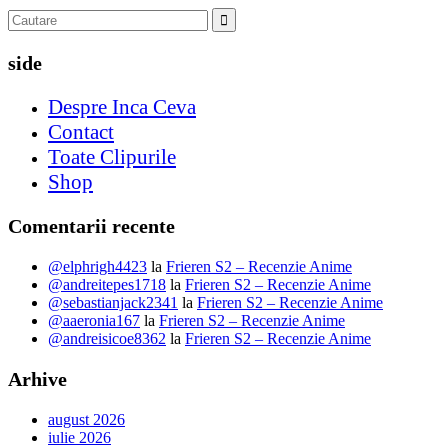
side
Despre Inca Ceva
Contact
Toate Clipurile
Shop
Comentarii recente
@elphrigh4423
la
Frieren S2 – Recenzie Anime
@andreitepes1718
la
Frieren S2 – Recenzie Anime
@sebastianjack2341
la
Frieren S2 – Recenzie Anime
@aaeronia167
la
Frieren S2 – Recenzie Anime
@andreisicoe8362
la
Frieren S2 – Recenzie Anime
Arhive
august 2026
iulie 2026