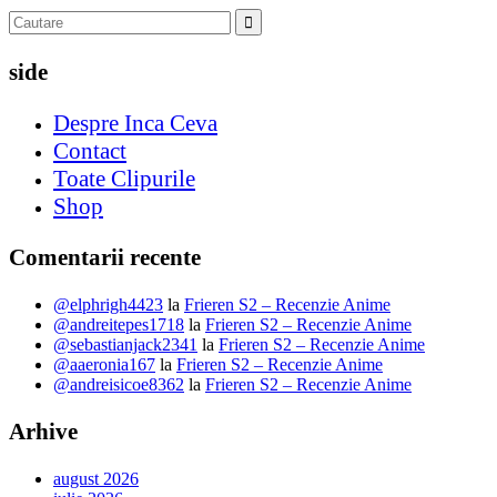
side
Despre Inca Ceva
Contact
Toate Clipurile
Shop
Comentarii recente
@elphrigh4423
la
Frieren S2 – Recenzie Anime
@andreitepes1718
la
Frieren S2 – Recenzie Anime
@sebastianjack2341
la
Frieren S2 – Recenzie Anime
@aaeronia167
la
Frieren S2 – Recenzie Anime
@andreisicoe8362
la
Frieren S2 – Recenzie Anime
Arhive
august 2026