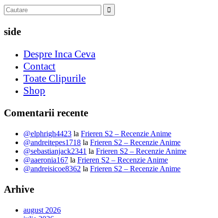
side
Despre Inca Ceva
Contact
Toate Clipurile
Shop
Comentarii recente
@elphrigh4423
la
Frieren S2 – Recenzie Anime
@andreitepes1718
la
Frieren S2 – Recenzie Anime
@sebastianjack2341
la
Frieren S2 – Recenzie Anime
@aaeronia167
la
Frieren S2 – Recenzie Anime
@andreisicoe8362
la
Frieren S2 – Recenzie Anime
Arhive
august 2026