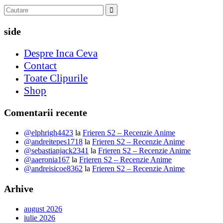
side
Despre Inca Ceva
Contact
Toate Clipurile
Shop
Comentarii recente
@elphrigh4423
la
Frieren S2 – Recenzie Anime
@andreitepes1718
la
Frieren S2 – Recenzie Anime
@sebastianjack2341
la
Frieren S2 – Recenzie Anime
@aaeronia167
la
Frieren S2 – Recenzie Anime
@andreisicoe8362
la
Frieren S2 – Recenzie Anime
Arhive
august 2026
iulie 2026