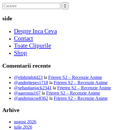
side
Despre Inca Ceva
Contact
Toate Clipurile
Shop
Comentarii recente
@elphrigh4423
la
Frieren S2 – Recenzie Anime
@andreitepes1718
la
Frieren S2 – Recenzie Anime
@sebastianjack2341
la
Frieren S2 – Recenzie Anime
@aaeronia167
la
Frieren S2 – Recenzie Anime
@andreisicoe8362
la
Frieren S2 – Recenzie Anime
Arhive
august 2026
iulie 2026