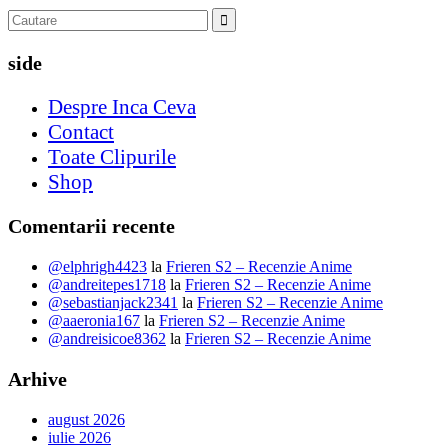
side
Despre Inca Ceva
Contact
Toate Clipurile
Shop
Comentarii recente
@elphrigh4423
la
Frieren S2 – Recenzie Anime
@andreitepes1718
la
Frieren S2 – Recenzie Anime
@sebastianjack2341
la
Frieren S2 – Recenzie Anime
@aaeronia167
la
Frieren S2 – Recenzie Anime
@andreisicoe8362
la
Frieren S2 – Recenzie Anime
Arhive
august 2026
iulie 2026