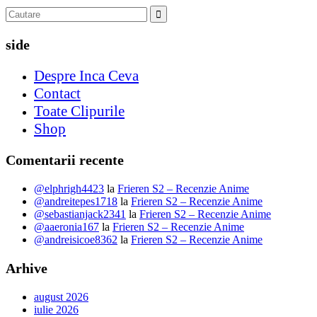
side
Despre Inca Ceva
Contact
Toate Clipurile
Shop
Comentarii recente
@elphrigh4423
la
Frieren S2 – Recenzie Anime
@andreitepes1718
la
Frieren S2 – Recenzie Anime
@sebastianjack2341
la
Frieren S2 – Recenzie Anime
@aaeronia167
la
Frieren S2 – Recenzie Anime
@andreisicoe8362
la
Frieren S2 – Recenzie Anime
Arhive
august 2026
iulie 2026