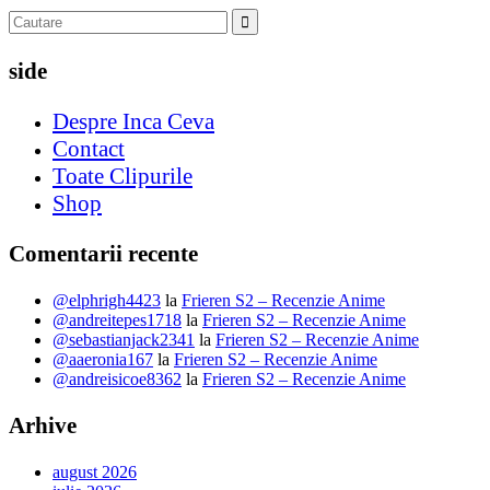
side
Despre Inca Ceva
Contact
Toate Clipurile
Shop
Comentarii recente
@elphrigh4423
la
Frieren S2 – Recenzie Anime
@andreitepes1718
la
Frieren S2 – Recenzie Anime
@sebastianjack2341
la
Frieren S2 – Recenzie Anime
@aaeronia167
la
Frieren S2 – Recenzie Anime
@andreisicoe8362
la
Frieren S2 – Recenzie Anime
Arhive
august 2026