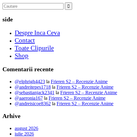
side
Despre Inca Ceva
Contact
Toate Clipurile
Shop
Comentarii recente
@elphrigh4423
la
Frieren S2 – Recenzie Anime
@andreitepes1718
la
Frieren S2 – Recenzie Anime
@sebastianjack2341
la
Frieren S2 – Recenzie Anime
@aaeronia167
la
Frieren S2 – Recenzie Anime
@andreisicoe8362
la
Frieren S2 – Recenzie Anime
Arhive
august 2026
iulie 2026