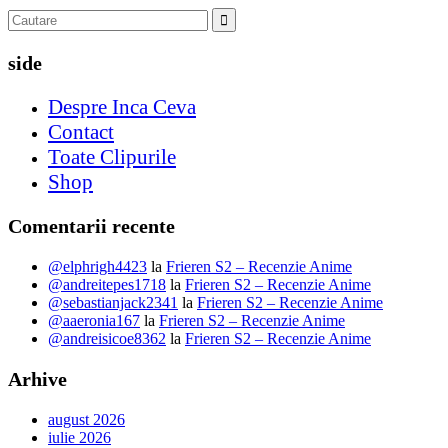
side
Despre Inca Ceva
Contact
Toate Clipurile
Shop
Comentarii recente
@elphrigh4423
la
Frieren S2 – Recenzie Anime
@andreitepes1718
la
Frieren S2 – Recenzie Anime
@sebastianjack2341
la
Frieren S2 – Recenzie Anime
@aaeronia167
la
Frieren S2 – Recenzie Anime
@andreisicoe8362
la
Frieren S2 – Recenzie Anime
Arhive
august 2026
iulie 2026