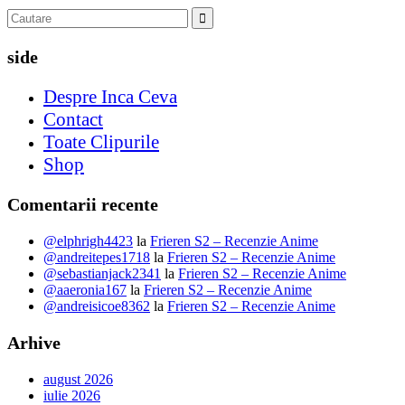
side
Despre Inca Ceva
Contact
Toate Clipurile
Shop
Comentarii recente
@elphrigh4423
la
Frieren S2 – Recenzie Anime
@andreitepes1718
la
Frieren S2 – Recenzie Anime
@sebastianjack2341
la
Frieren S2 – Recenzie Anime
@aaeronia167
la
Frieren S2 – Recenzie Anime
@andreisicoe8362
la
Frieren S2 – Recenzie Anime
Arhive
august 2026
iulie 2026