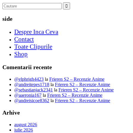
side
Despre Inca Ceva
Contact
Toate Clipurile
Shop
Comentarii recente
@elphrigh4423
la
Frieren S2 – Recenzie Anime
@andreitepes1718
la
Frieren S2 – Recenzie Anime
@sebastianjack2341
la
Frieren S2 – Recenzie Anime
@aaeronia167
la
Frieren S2 – Recenzie Anime
@andreisicoe8362
la
Frieren S2 – Recenzie Anime
Arhive
august 2026
iulie 2026