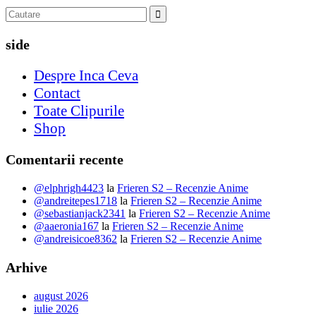
side
Despre Inca Ceva
Contact
Toate Clipurile
Shop
Comentarii recente
@elphrigh4423
la
Frieren S2 – Recenzie Anime
@andreitepes1718
la
Frieren S2 – Recenzie Anime
@sebastianjack2341
la
Frieren S2 – Recenzie Anime
@aaeronia167
la
Frieren S2 – Recenzie Anime
@andreisicoe8362
la
Frieren S2 – Recenzie Anime
Arhive
august 2026
iulie 2026