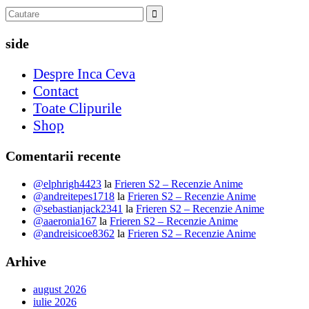
side
Despre Inca Ceva
Contact
Toate Clipurile
Shop
Comentarii recente
@elphrigh4423
la
Frieren S2 – Recenzie Anime
@andreitepes1718
la
Frieren S2 – Recenzie Anime
@sebastianjack2341
la
Frieren S2 – Recenzie Anime
@aaeronia167
la
Frieren S2 – Recenzie Anime
@andreisicoe8362
la
Frieren S2 – Recenzie Anime
Arhive
august 2026
iulie 2026