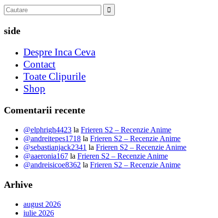
side
Despre Inca Ceva
Contact
Toate Clipurile
Shop
Comentarii recente
@elphrigh4423
la
Frieren S2 – Recenzie Anime
@andreitepes1718
la
Frieren S2 – Recenzie Anime
@sebastianjack2341
la
Frieren S2 – Recenzie Anime
@aaeronia167
la
Frieren S2 – Recenzie Anime
@andreisicoe8362
la
Frieren S2 – Recenzie Anime
Arhive
august 2026
iulie 2026